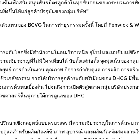
างขึ้นเพื่อสนับสนุนพันธมิตรลูกค้าในทุกขั้นตอนของกระบวนการ
ิ่งขึ้นให้แก่ลูกค้าปัจจุบันของกลุ่มบริษัท”
นตัวแทนของ BCVG ในการทำธุรกรรมครั้งนี้ โดยมี Fenwick & 
ะดับโลกซึ่งมีสำนักงานในอเมริกาเหนือ ยุโรป และเอเชียแปซิฟิก ก่
ี่ยวชาญที่ไม่มีใครเทียบได้ นับตั้งแต่ก่อตั้ง จุดมุ่งเน้นของกลุ
นกลยุทธ์ การดำเนินงาน คุณภาพ กิจการกำกับดูแล การผลิต การสร
รรมชีวเภสัชกรรม การให้บริการลูกค้าระดับพรีเมียมของ DHCG ม
้นตอนการค้นพบเบื้องต้น ไปจนถึงการเปิดตัวสู่ตลาด กลุ่มบริษัทปร
วชศาสตร์ฟื้นฟูภายใต้การดูแลของ DHC
ที่ปรึกษาเชิงกลยุทธ์แบบครบวงจร มีความเชี่ยวชาญในการค้น
บดูแลสำหรับผลิตภัณฑ์ชีวภาพ อุปกรณ์ และผลิตภัณฑ์ผสมผสาน