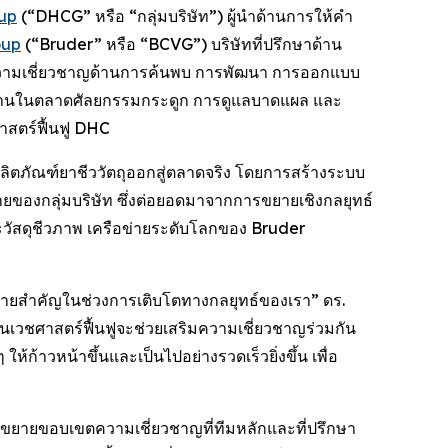
oup
(“DHCG” หรือ “กลุ่มบริษัท”) ผู้นำด้านการให้คำ
oup
(“Bruder” หรือ “BCVG”) บริษัทที่ปรึกษาด้าน
จากความเชี่ยวชาญด้านการค้นพบ การพัฒนา การออกแบบ
สานในตลาดศัลยกรรมกระดูก การดูแลบาดแผล และ
าสตร์ฟื้นฟู DHC
ห้ผลิตภัณฑ์ยาชีววัตถุออกสู่ตลาดจริง โดยการสร้างระบบ
ของกลุ่มบริษัท ซึ่งต่อยอดมาจากการขยายเชิงกลยุทธ์
และวัสดุชีวภาพ เครือข่ายระดับโลกของ Bruder
ดหมายสำคัญในช่วงการเติบโตทางกลยุทธ์ของเรา” ดร.
นเวชศาสตร์ฟื้นฟูจะช่วยเสริมความเชี่ยวชาญร่วมกัน
ก้าวหน้าขึ้นและเป็นไปอย่างรวดเร็วยิ่งขึ้น เพื่อ
รถขยายขอบเขตความเชี่ยวชาญที่ทีมหลักและที่ปรึกษา