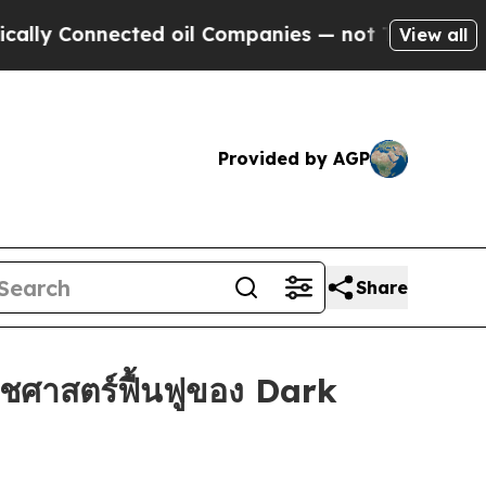
Connected oil Companies — not Taxpayers — the C
View all
Provided by AGP
Share
ชศาสตร์ฟื้นฟูของ Dark