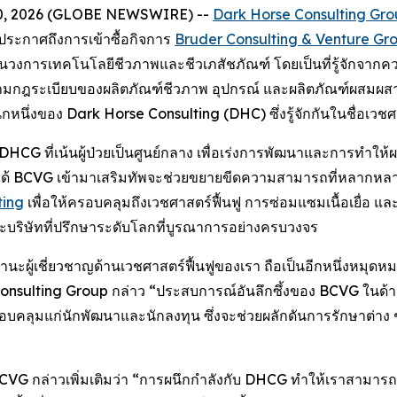
n. 10, 2026 (GLOBE NEWSWIRE) --
Dark Horse Consulting Gr
จะประกาศถึงการเข้าซื้อกิจการ
Bruder Consulting & Venture Gr
โลกในวงการเทคโนโลยีชีวภาพและชีวเภสัชภัณฑ์ โดยเป็นที่รู้จัก
มกฎระเบียบของผลิตภัณฑ์ชีวภาพ อุปกรณ์ และผลิตภัณฑ์ผสมผ
หนึ่งของ Dark Horse Consulting (DHC) ซึ่งรู้จักกันในชื่อเวชศ
อง DHCG ที่เน้นผู้ป่วยเป็นศูนย์กลาง เพื่อเร่งการพัฒนาและการทำใ
ได้ BCVG เข้ามาเสริมทัพจะช่วยขยายขีดความสามารถที่หลากหลาย
ting
เพื่อให้ครอบคลุมถึงเวชศาสตร์ฟื้นฟู การซ่อมแซมเนื้อเยื่อ 
ริษัทที่ปรึกษาระดับโลกที่บูรณาการอย่างครบวงจร
านะผู้เชี่ยวชาญด้านเวชศาสตร์ฟื้นฟูของเรา ถือเป็นอีกหนึ่งหมุ
Consulting Group กล่าว “ประสบการณ์อันลึกซึ้งของ BCVG ในด้า
คลุมแก่นักพัฒนาและนักลงทุน ซึ่งจะช่วยผลักดันการรักษาต่าง ๆ ให้
ง BCVG กล่าวเพิ่มเติมว่า “การผนึกกำลังกับ DHCG ทำให้เราสามา