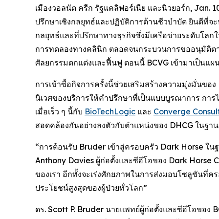
เมืองวอลนัต ครีก รัฐแคลิฟอร์เนีย และนิวยอร์ก, Ja
ปรึกษาเชิงกลยุทธ์และปฏิบัติการด้านชีวบำบัด ยินดีที่
กลยุทธ์และที่ปรึกษาทางธุรกิจซึ่งมีเครือข่ายระดับ
การทดลองทางคลินิก ตลอดจนกระบวนการขออนุมัติตา
ศัลยกรรมตกแต่งและฟื้นฟู ตอนนี้ BCVG เข้ามาเป็นแผนก
การเข้าซื้อกิจการครั้งนี้ช่วยเสริมสร้างความมุ่งมั่นข
นิเวศของบริการให้คำปรึกษาที่เป็นแบบบูรณาการ การ
เมื่อเร็ว ๆ นี้กับ
BioTechLogic
และ
Converge Consul
สอดคล้องกันอย่างลงตัวกับตำแหน่งของ DHCG ในฐานะบ
“การต้อนรับ Bruder เข้าสู่ครอบครัว Dark Horse ในฐ
Anthony Davies ผู้ก่อตั้งและซีอีโอของ Dark Horse 
ของเรา อีกทั้งจะเร่งศักยภาพในการส่งมอบโซลูชันที่ครอบ
ประโยชน์สูงสุดของผู้ป่วยทั่วโลก”
ดร. Scott P. Bruder นายแพทย์ผู้ก่อตั้งและซีอีโอขอ