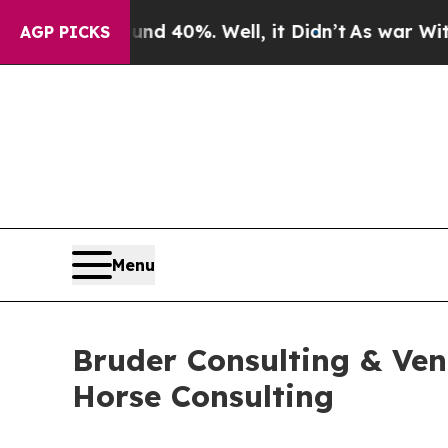
 Around 40%. Well, it Didn’t
As war With Iran D
AGP PICKS
Menu
Bruder Consulting & Vent
Horse Consulting