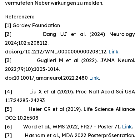
vermuteten Nebenwirkungen zu melden.
Referenzen:
[1] Gordey Foundation
[2] Dang UJ et al. (2024) Neurology
2024;102:e208112.
doi.org/10.1212/WNL.0000000000208112.
Link
.
[3] Guglieri M et al (2022). JAMA Neurol.
2022;79(10):1005-1014.
doi:10.1001/jamaneurol.2022.2480
Link
.
[4] Liu X et al (2020). Proc Natl Acad Sci USA
117:24285-24293
[5] Heier CR et al (2019). Life Science Alliance
DOI: 10.26508
[6] Ward et al., WMS 2022, FP.27 – Poster 71.
Link
.
[7] Hasham et al., MDA 2022 Posterpräsentation.